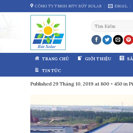
Skip
CÔNG TY TNHH MTV BÚT SOLAR
EMAIL
to
content
Tìm
kiếm:
TRANG CHỦ
GIỚI THIỆU
S
TIN TỨC
Published
29 Tháng 10, 2019
at
800 × 450
in
P