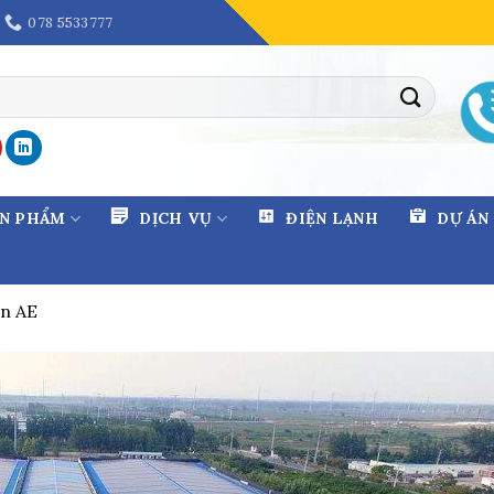
078 5533777
ẢN PHẨM
DỊCH VỤ
ĐIỆN LẠNH
DỰ ÁN
in AE