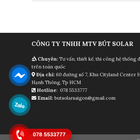
CÔNG TY TNHH MTV BÚT SOLAR
Chuyên:
Tư vấn, thiết kế, thi công hệ thống 
trên toàn quốc
Địa chỉ:
60 đường số 7, Khu Cityland Center H
Hạnh Thông, Tp HCM
Hotline
: 078 5533777
Email:
butsolarsaigon@gmail.com
078 5533777