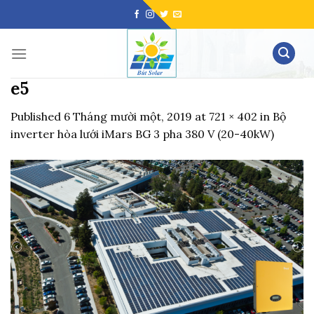
Skip
to
content
e5
Published
6 Tháng mười một, 2019
at
721 × 402
in
Bộ
inverter hòa lưới iMars BG 3 pha 380 V (20-40kW)