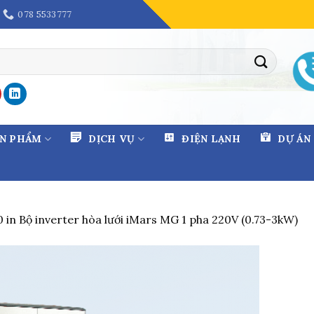
078 5533777
ẢN PHẨM
DỊCH VỤ
ĐIỆN LẠNH
DỰ ÁN
0
in
Bộ inverter hòa lưới iMars MG 1 pha 220V (0.73-3kW)