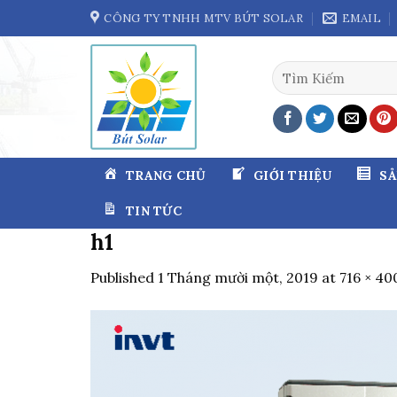
Skip
CÔNG TY TNHH MTV BÚT SOLAR
EMAIL
to
content
Tìm
kiếm:
TRANG CHỦ
GIỚI THIỆU
S
TIN TỨC
h1
Published
1 Tháng mười một, 2019
at
716 × 40