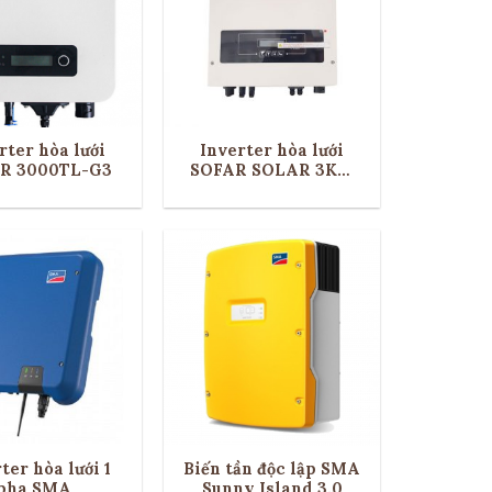
rter hòa lưới
Inverter hòa lưới
R 3000TL-G3
SOFAR SOLAR 3KW
(3KTLM-G2)
ter hòa lưới 1
Biến tần độc lập SMA
pha SMA
Sunny Island 3.0