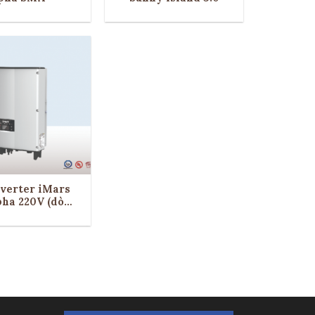
nverter iMars
pha 220V (dòng
2 MPPT)