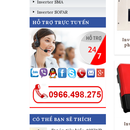
Inverter SMA
Inverter SOFAR
HỖ TRỢ TRỰC TUYẾN
Inv
ph
CÓ THỂ BẠN SẼ THÍCH
In