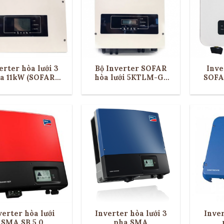
erter hòa lưới 3
Bộ Inverter SOFAR
Inve
a 11kW (SOFAR
hòa lưới 5KTLM-G2
SOFA
11KTL-X)
(5KW)
verter hòa lưới
Inverter hòa lưới 3
Inver
SMA SB 5.0
pha SMA