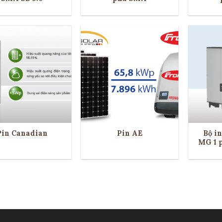
Pin Canadian
Pin AE
Bộ i
MG 1 