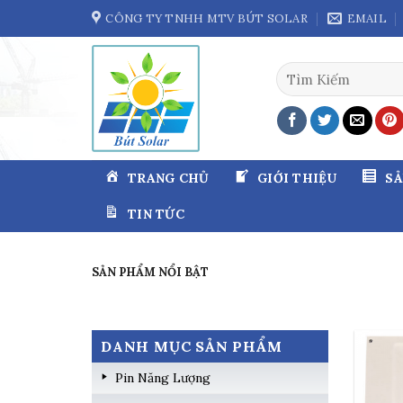
Skip
CÔNG TY TNHH MTV BÚT SOLAR
EMAIL
to
content
Tìm
kiếm:
TRANG CHỦ
GIỚI THIỆU
S
TIN TỨC
SẢN PHẨM NỔI BẬT
DANH MỤC SẢN PHẨM
Pin Năng Lượng