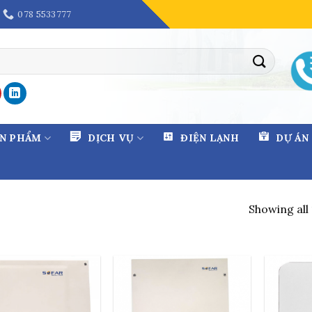
078 5533777
ẢN PHẨM
DỊCH VỤ
ĐIỆN LẠNH
DỰ ÁN
Showing all 